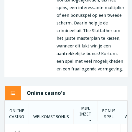
spins, een interessante multiplier
of een bonusspel op een tweede
scherm. Daarin help je de
crimineel uit The Slotfather om
het juiste masterplan te kiezen,
wanneer dit lukt win je een
aantrekkelijke bonus! Kortom,
een spel met veel mogelijkheden
en een fraai ogende vormgeving.
Online casino's
MIN.
ONLINE
BONUS
INZET
CASINO
WELKOMSTBONUS
SPEL
WIN