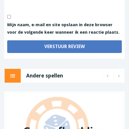
Mijn naam, e-mail en site opslaan in deze browser
voor de volgende keer wanneer ik een reactie plaats.
Andere spellen