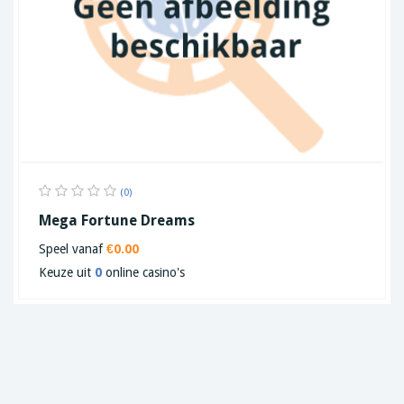
(0)
Mega Fortune Dreams
Speel vanaf
€0.00
Keuze uit
0
online casino's