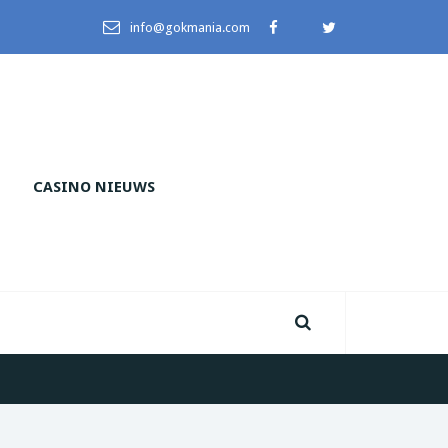
info@gokmania.com
CASINO NIEUWS