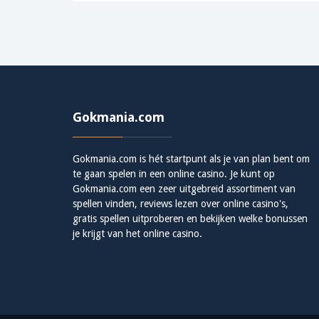
Gokmania.com
Gokmania.com is hét startpunt als je van plan bent om
te gaan spelen in een online casino. Je kunt op
Gokmania.com een zeer uitgebreid assortiment van
spellen vinden, reviews lezen over online casino's,
gratis spellen uitproberen en bekijken welke bonussen
je krijgt van het online casino.