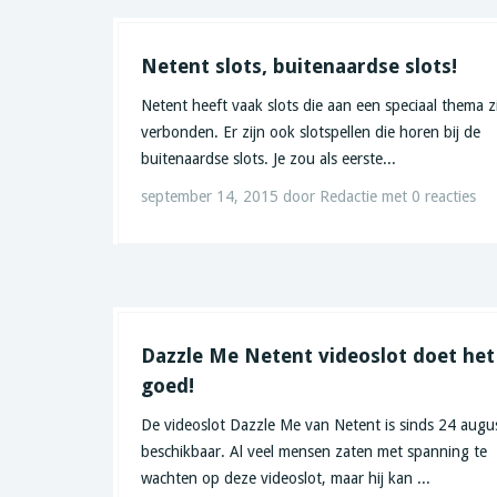
Netent slots, buitenaardse slots!
Netent heeft vaak slots die aan een speciaal thema z
verbonden. Er zijn ook slotspellen die horen bij de
buitenaardse slots. Je zou als eerste...
september 14, 2015
door Redactie met 0 reacties
Dazzle Me Netent videoslot doet het
goed!
De videoslot Dazzle Me van Netent is sinds 24 augu
beschikbaar. Al veel mensen zaten met spanning te
wachten op deze videoslot, maar hij kan ...