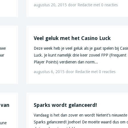
augustus 20, 2015
door Redactie met 0 reacties
Veel geluk met het Casino Luck
euwe
Deze week heb je veel geluk als je gaat spelen bij Cas
aar
Luck. Je kunt namelijk drie keer zoveel FPP (Frequent
Player Points) verdienen dan norm...
augustus 6, 2015
door Redactie met 0 reacties
 van
Sparks wordt gelanceerd!
Vandaag is het dan zover en wordt Netent’s nieuwste 
Sparks gelanceerd! Joehoe! De moeite waard dus om 
tune