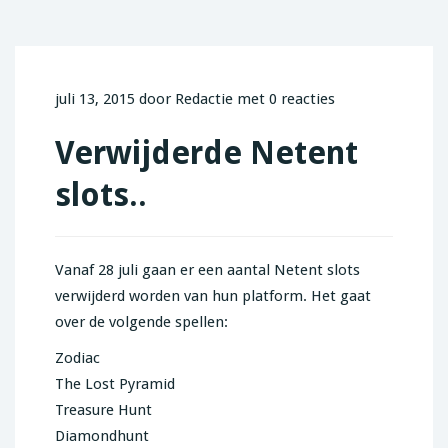
juli 13, 2015 door Redactie met 0 reacties
Verwijderde Netent
slots..
Vanaf 28 juli gaan er een aantal Netent slots
verwijderd worden van hun platform. Het gaat
over de volgende spellen:
Zodiac
The Lost Pyramid
Treasure Hunt
Diamondhunt