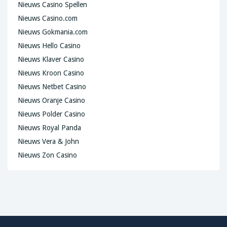
Nieuws Casino Spellen
Nieuws Casino.com
Nieuws Gokmania.com
Nieuws Hello Casino
Nieuws Klaver Casino
Nieuws Kroon Casino
Nieuws Netbet Casino
Nieuws Oranje Casino
Nieuws Polder Casino
Nieuws Royal Panda
Nieuws Vera & John
Nieuws Zon Casino