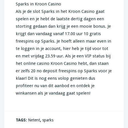
Sparks in Kroon Casino
Als je de slot Sparks in het Kroon Casino gaat
spelen en je hebt de laatste dertig dagen een
storting gedaan dan krijg je een mooie bonus. Je
krijgt dan vandaag vanaf 17.00 uur 10 gratis
freespins op Sparks. Je hoeft alleen maar even in
te loggen in je account, hier heb je tijd voor tot
en met vrijdag 23.59 uur. Als je een VIP status bij
het online casino Kroon Casino hebt, dan staan
er zelfs 20 no deposit freespins op Sparks voor je
klaar! Dit is nog eens volop genieten dus
profiteer nu van dit aanbod en ontdek je
winkansen als je vandaag gaat spelen!
TAGS:
Netent
,
sparks