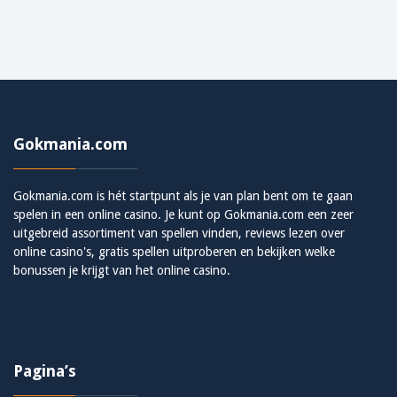
Gokmania.com
Gokmania.com is hét startpunt als je van plan bent om te gaan
spelen in een online casino. Je kunt op Gokmania.com een zeer
uitgebreid assortiment van spellen vinden, reviews lezen over
online casino's, gratis spellen uitproberen en bekijken welke
bonussen je krijgt van het online casino.
Pagina’s