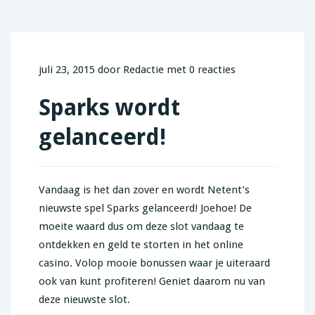
juli 23, 2015 door Redactie met 0 reacties
Sparks wordt
gelanceerd!
Vandaag is het dan zover en wordt Netent’s
nieuwste spel Sparks gelanceerd! Joehoe! De
moeite waard dus om deze slot vandaag te
ontdekken en geld te storten in het online
casino. Volop mooie bonussen waar je uiteraard
ook van kunt profiteren! Geniet daarom nu van
deze nieuwste slot.