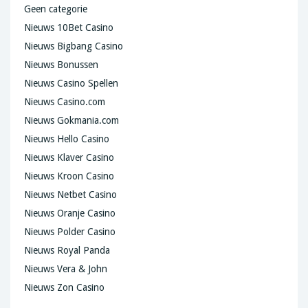
Geen categorie
Nieuws 10Bet Casino
Nieuws Bigbang Casino
Nieuws Bonussen
Nieuws Casino Spellen
Nieuws Casino.com
Nieuws Gokmania.com
Nieuws Hello Casino
Nieuws Klaver Casino
Nieuws Kroon Casino
Nieuws Netbet Casino
Nieuws Oranje Casino
Nieuws Polder Casino
Nieuws Royal Panda
Nieuws Vera & John
Nieuws Zon Casino