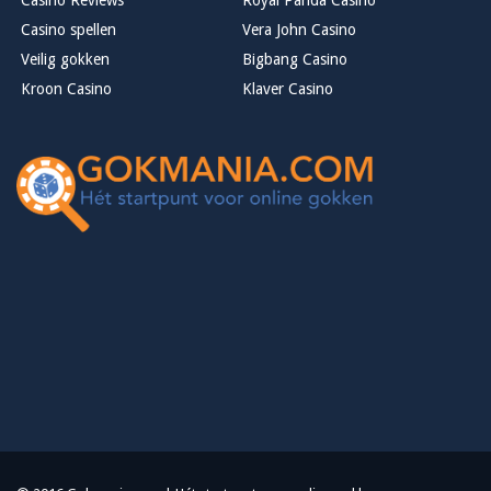
Casino spellen
Vera John Casino
Veilig gokken
Bigbang Casino
Kroon Casino
Klaver Casino