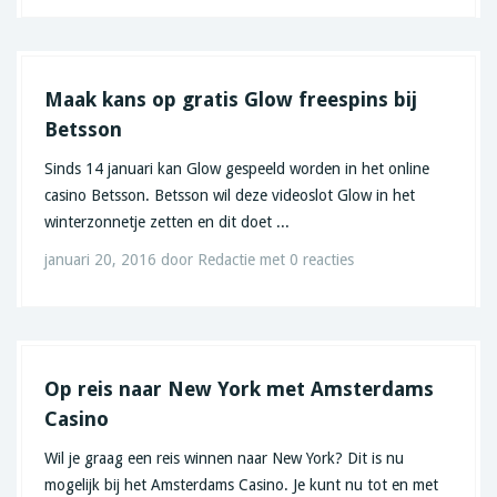
Maak kans op gratis Glow freespins bij
Betsson
Sinds 14 januari kan Glow gespeeld worden in het online
casino Betsson. Betsson wil deze videoslot Glow in het
winterzonnetje zetten en dit doet ...
januari 20, 2016
door Redactie met 0 reacties
Op reis naar New York met Amsterdams
Casino
Wil je graag een reis winnen naar New York? Dit is nu
mogelijk bij het Amsterdams Casino. Je kunt nu tot en met