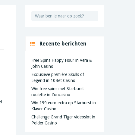
Recente berichten
Free Spins Happy Hour in Vera &
John Casino
Exclusieve première Skulls of
Legend in 10Bet Casino
Win free spins met Starburst
roulette in Zoncasino
el
Win 199 euro extra op Starburst in
Klaver Casino
n
Challenge Grand Tiger videoslot in
Polder Casino