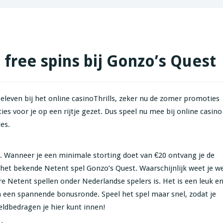
s free spins bij Gonzo’s Quest
beleven bij het online casinoThrills, zeker nu de zomer promoties
es voor je op een rijtje gezet. Dus speel nu mee bij online casino
ies.
t. Wanneer je een minimale storting doet van €20 ontvang je de
 het bekende Netent spel Gonzo’s Quest. Waarschijnlijk weet je w
e Netent spellen onder Nederlandse spelers is. Het is een leuk e
n een spannende bonusronde. Speel het spel maar snel, zodat je
dbedragen je hier kunt innen!