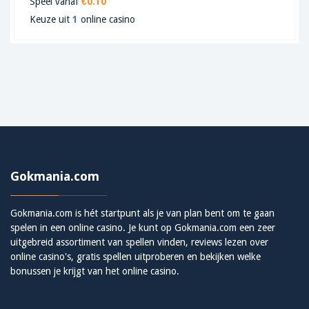
Speel vanaf
€0.10
Keuze uit
1
online casino
Gokmania.com
Gokmania.com is hét startpunt als je van plan bent om te gaan
spelen in een online casino. Je kunt op Gokmania.com een zeer
uitgebreid assortiment van spellen vinden, reviews lezen over
online casino's, gratis spellen uitproberen en bekijken welke
bonussen je krijgt van het online casino.