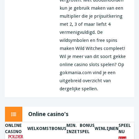
kun je gebruik maken van een
multiplier die je prijsuitkering
met 2, 3 of maar liefst 4
vermenigvuldigd. De
wildsymbolen en free spins
maken Wild Witches compleet!
Wil je meer van dit soort gekke
online casino slots spelen? Op
gokmania.com vind je een
uitgebreid overzicht van
dergelijke spellen.
Online casino's
ONLINE
MIN.
BONUS
SPEEL
WELKOMSTBONUS
WINLIJNEN
CASINO
INZET
SPEL
NU
Niet