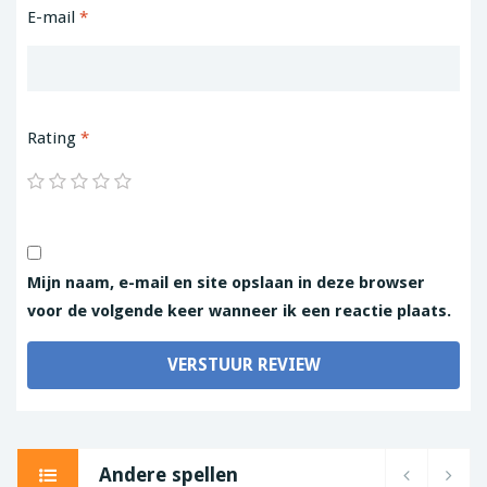
E-mail
*
Rating
*
Mijn naam, e-mail en site opslaan in deze browser
voor de volgende keer wanneer ik een reactie plaats.
Andere spellen