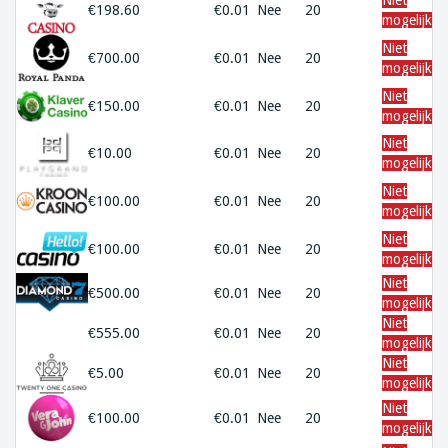
€198.60
€0.01
Nee
20
mogelijk
Niet
€700.00
€0.01
Nee
20
mogelijk
Niet
€150.00
€0.01
Nee
20
mogelijk
Niet
€10.00
€0.01
Nee
20
mogelijk
Niet
€100.00
€0.01
Nee
20
mogelijk
Niet
€100.00
€0.01
Nee
20
mogelijk
Niet
€500.00
€0.01
Nee
20
mogelijk
Niet
€555.00
€0.01
Nee
20
mogelijk
Niet
€5.00
€0.01
Nee
20
mogelijk
Niet
€100.00
€0.01
Nee
20
mogelijk