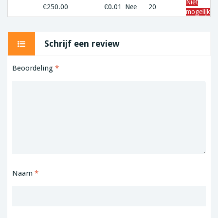
Niet
€250.00
€0.01
Nee
20
mogelijk
Schrijf een review
Beoordeling
*
Naam
*