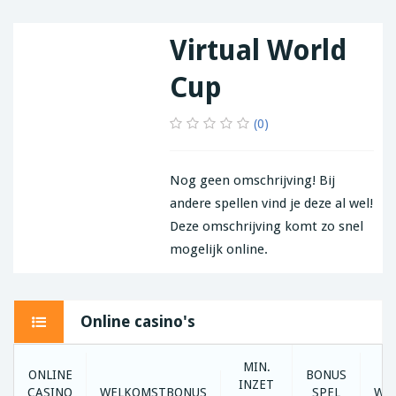
Virtual World
Cup
(0)
Nog geen omschrijving! Bij
andere spellen vind je deze al wel!
Deze omschrijving komt zo snel
mogelijk online.
Online casino's
MIN.
ONLINE
BONUS
INZET
CASINO
WELKOMSTBONUS
SPEL
WIN