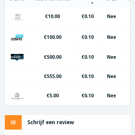
€10.00
€0.10
Nee
€100.00
€0.10
Nee
€500.00
€0.10
Nee
€555.00
€0.10
Nee
€5.00
€0.10
Nee
Schrijf een review