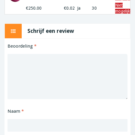
Niet
€250.00
€0.02
Ja
30
mogelijk
Schrijf een review
Beoordeling
*
Naam
*