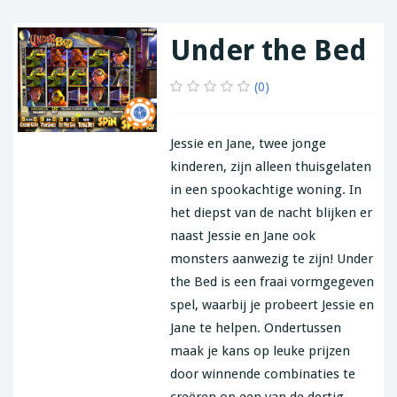
Under the Bed
(0)
Jessie en Jane, twee jonge
kinderen, zijn alleen thuisgelaten
in een spookachtige woning. In
het diepst van de nacht blijken er
naast Jessie en Jane ook
monsters aanwezig te zijn! Under
the Bed is een fraai vormgegeven
spel, waarbij je probeert Jessie en
Jane te helpen. Ondertussen
maak je kans op leuke prijzen
door winnende combinaties te
creëren op een van de dertig