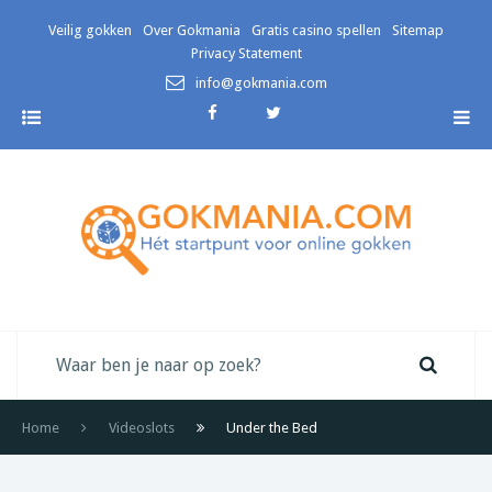
Veilig gokken
Over Gokmania
Gratis casino spellen
Sitemap
Privacy Statement
info@gokmania.com
Home
Videoslots
Under the Bed