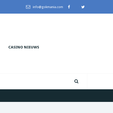
info@gokmania.com
CASINO NIEUWS