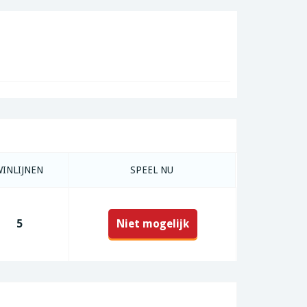
INLIJNEN
SPEEL NU
5
Niet mogelijk