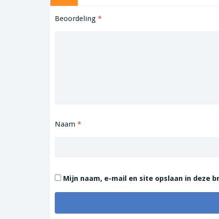
Beoordeling
*
Naam
*
Mijn naam, e-mail en site opslaan in deze 