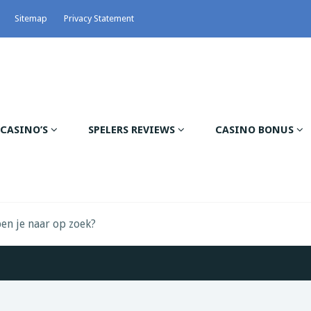
Sitemap
Privacy Statement
 CASINO’S
SPELERS REVIEWS
CASINO BONUS