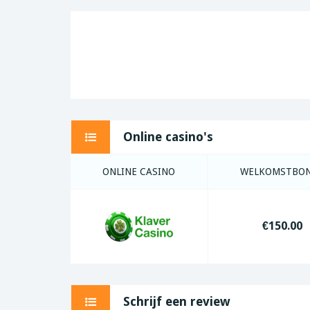
Online casino's
ONLINE CASINO
WELKOMSTBO
€150.00
Schrijf een review