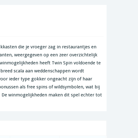
kkasten die je vroeger zag in restaurantjes en
amanten, weergegeven op een zeer overzichtelijk
3 winmogelijkheden heeft Twin Spin voldoende te
n breed scala aan weddenschappen wordt
voor ieder type gokker ongeacht zijn of haar
onussen als free spins of wildsymbolen, wat bij
s. De winmogelijkheden maken dit spel echter tot