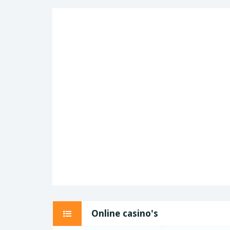
Online casino's