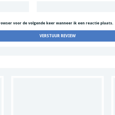
browser voor de volgende keer wanneer ik een reactie plaats.