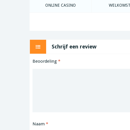
ONLINE CASINO
WELKOMS
Schrijf een review
Beoordeling
*
Naam
*