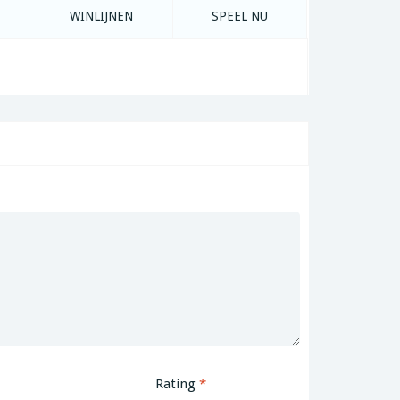
WINLIJNEN
SPEEL NU
Rating
*