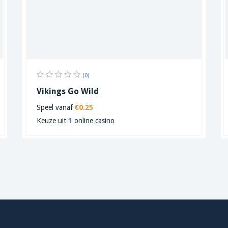
(0)
Vikings Go Wild
Speel vanaf
€0.25
Keuze uit
1
online casino