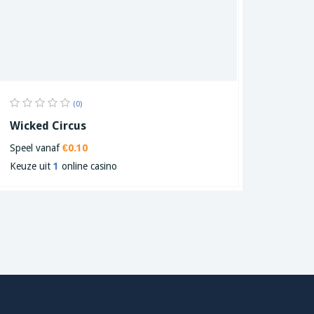
(0)
Wicked Circus
Winte
Speel vanaf
€0.10
Speel 
Keuze uit
1
online casino
Keuze 