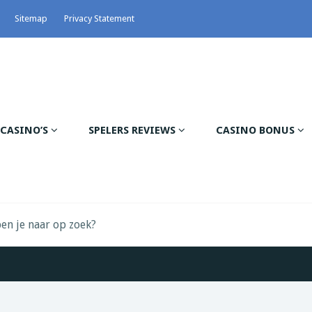
Sitemap
Privacy Statement
 CASINO’S
SPELERS REVIEWS
CASINO BONUS