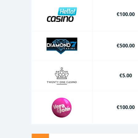
€100.00
€500.00
€5.00
€100.00