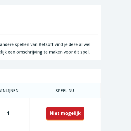
andere spellen van Betsoft vind je deze al wel.
jk een omschrijving te maken voor dit spel.
INLIJNEN
SPEEL NU
1
Niet mogelijk