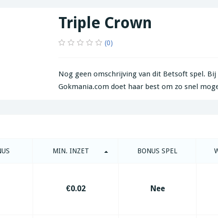
Triple Crown
(0)
Nog geen omschrijving van dit Betsoft spel. Bij 
Gokmania.com doet haar best om zo snel mogeli
NUS
MIN. INZET
BONUS SPEL
W
€0.02
Nee