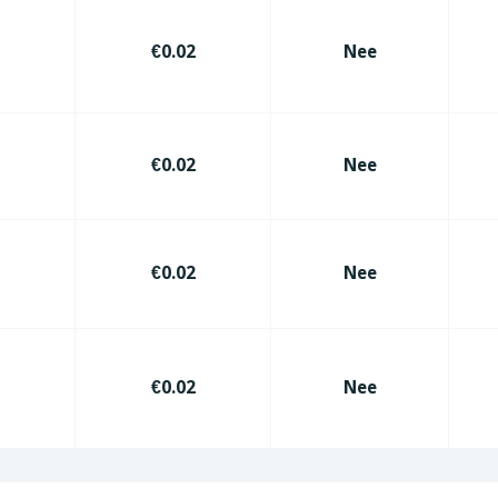
€0.02
Nee
€0.02
Nee
€0.02
Nee
€0.02
Nee