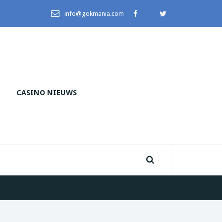
info@gokmania.com
CASINO NIEUWS