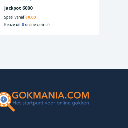
Jackpot 6000
Tripl
Speel vanaf
€0.00
Speel 
Keuze uit
0
online casino's
Keuze 