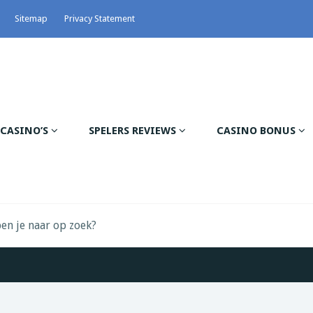
Sitemap
Privacy Statement
 CASINO’S
SPELERS REVIEWS
CASINO BONUS