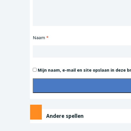
Naam
*
Mijn naam, e-mail en site opslaan in deze 
Andere spellen