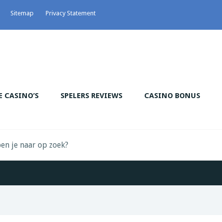
Sitemap
Privacy Statement
 CASINO’S
SPELERS REVIEWS
CASINO BONUS