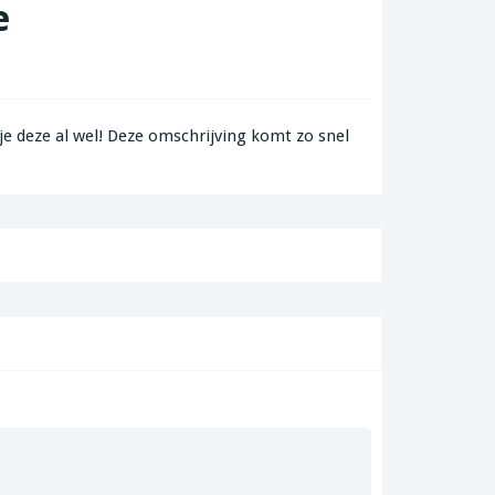
e
je deze al wel! Deze omschrijving komt zo snel