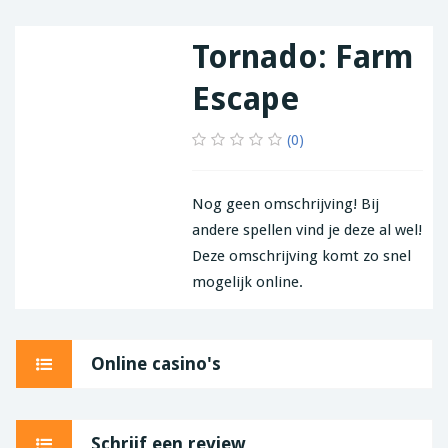
Tornado: Farm
Escape
(0)
Nog geen omschrijving! Bij
andere spellen vind je deze al wel!
Deze omschrijving komt zo snel
mogelijk online.
Online casino's
Schrijf een review