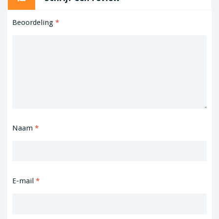
Beoordeling
*
Naam
*
E-mail
*