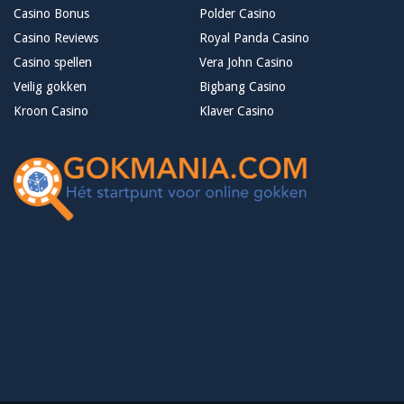
Casino Bonus
Polder Casino
Casino Reviews
Royal Panda Casino
Casino spellen
Vera John Casino
Veilig gokken
Bigbang Casino
Kroon Casino
Klaver Casino