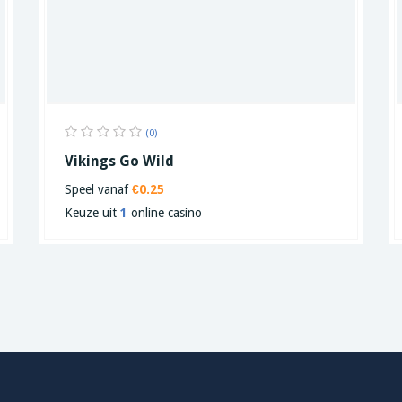
(0)
Vikings Go Wild
Speel vanaf
€0.25
Keuze uit
1
online casino