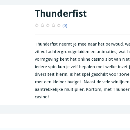
Thunderfist
(0)
Thunderfist neemt je mee naar het oerwoud, wa
zit vol achtergrondgeluiden en animaties, wat h
vormgeving kent het online casino slot van Net
iedere spin kun je zelf bepalen met welke inzet 
diversiteit hierin, is het spel geschikt voor zo
met een kleiner budget. Naast de vele winlijne
aantrekkelijke multiplier. Kortom, met Thunderf
casino!