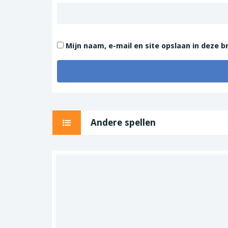
Mijn naam, e-mail en site opslaan in deze 
Andere spellen