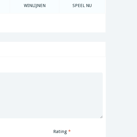
WINLIJNEN
SPEEL NU
Rating
*