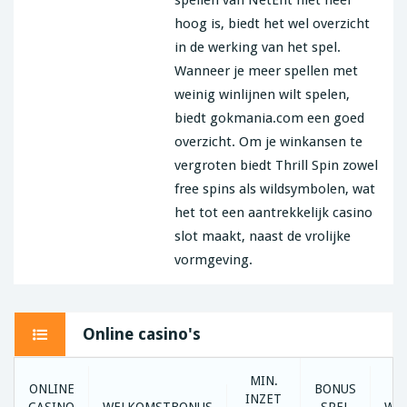
hoog is, biedt het wel overzicht
in de werking van het spel.
Wanneer je meer spellen met
weinig winlijnen wilt spelen,
biedt gokmania.com een goed
overzicht. Om je winkansen te
vergroten biedt Thrill Spin zowel
free spins als wildsymbolen, wat
het tot een aantrekkelijk casino
slot maakt, naast de vrolijke
vormgeving.
Online casino's
MIN.
ONLINE
BONUS
INZET
CASINO
WELKOMSTBONUS
SPEL
WIN