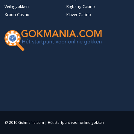
Veilig gokken
Bigbang Casino
Kroon Casino
Klaver Casino
© 2016 Gokmania.com | Hét startpunt voor online gokken