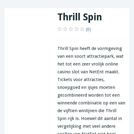
Thrill Spin
(0)
Thrill Spin heeft de vormgeving
van een soort attractiepark, wat
het tot een zeer vrolijk online
casino slot van NetEnt maakt.
Tickets voor attracties,
snoepgoed en ijsjes moeten
gecombineerd worden tot een
winnende combinatie op een van
de vijftien winlijnen die Thrill
Spin rijk is. Hoewel dit aantal in
vergelijking met veel andere
spellen van NetEnt niet heel