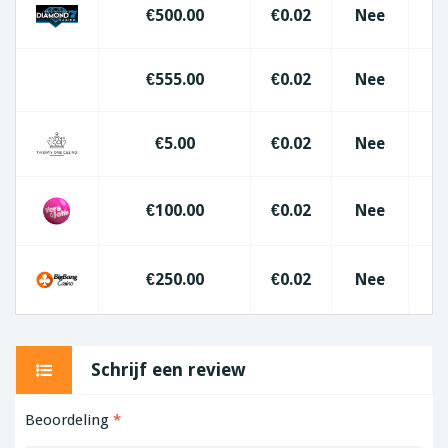
€500.00
€0.02
Nee
€555.00
€0.02
Nee
€5.00
€0.02
Nee
€100.00
€0.02
Nee
€250.00
€0.02
Nee
Schrijf een review
Beoordeling
*