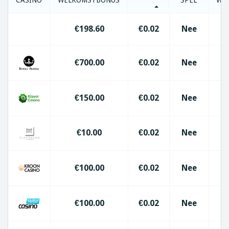
€198.60
€0.02
Nee
€700.00
€0.02
Nee
€150.00
€0.02
Nee
€10.00
€0.02
Nee
€100.00
€0.02
Nee
€100.00
€0.02
Nee