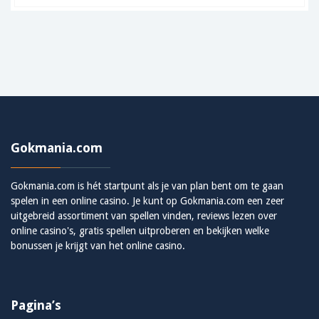
Gokmania.com
Gokmania.com is hét startpunt als je van plan bent om te gaan
spelen in een online casino. Je kunt op Gokmania.com een zeer
uitgebreid assortiment van spellen vinden, reviews lezen over
online casino's, gratis spellen uitproberen en bekijken welke
bonussen je krijgt van het online casino.
Pagina’s