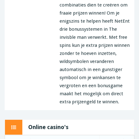
combinaties dien te creëren om
fraaie prijzen winnen! Om je
enigszins te helpen heeft NetEnt
drie bonussystemen in The
invisble man verwerkt. Met free
spins kun je extra prijzen winnen
zonder te hoeven inzetten,
wildsymbolen veranderen
automatisch in een gunstiger
symbool om je winkansen te
vergroten en een bonusgame
maakt het mogelijk om direct
extra prijzengeld te winnen.
Online casino's