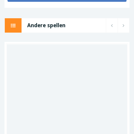
Andere spellen