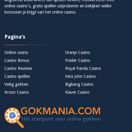
online casino's, gratis spellen uitproberen en bekijken welke
bonussen je krijgt van het online casino.
Pagina’s
Online casino
Oranje Casino
Casino Bonus
Polder Casino
Casino Reviews
Royal Panda Casino
Casino spellen
Vera John Casino
Veilig gokken
Bigbang Casino
Kroon Casino
Klaver Casino