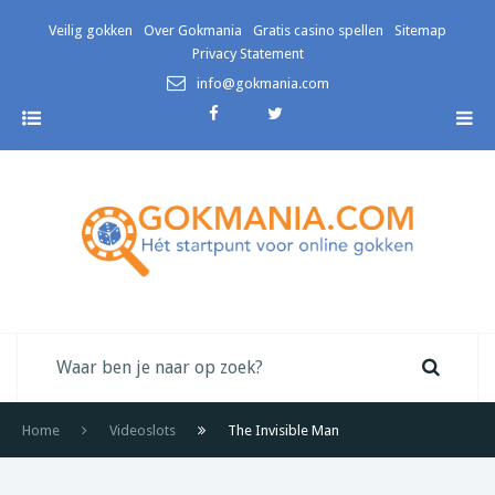
Veilig gokken
Over Gokmania
Gratis casino spellen
Sitemap
Privacy Statement
info@gokmania.com
Home
Videoslots
The Invisible Man