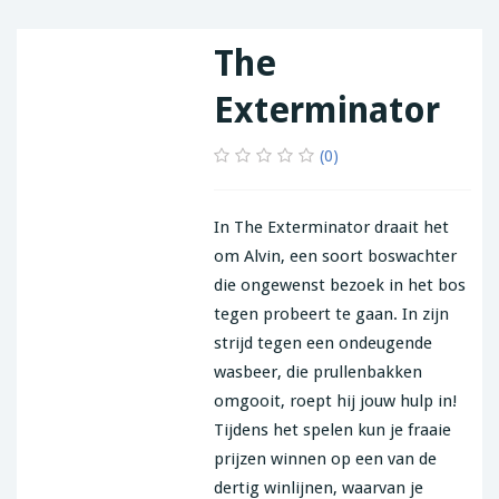
The
Exterminator
(0)
In The Exterminator draait het
om Alvin, een soort boswachter
die ongewenst bezoek in het bos
tegen probeert te gaan. In zijn
strijd tegen een ondeugende
wasbeer, die prullenbakken
omgooit, roept hij jouw hulp in!
Tijdens het spelen kun je fraaie
prijzen winnen op een van de
dertig winlijnen, waarvan je