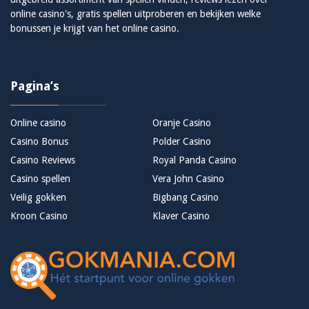
online casino's, gratis spellen uitproberen en bekijken welke
bonussen je krijgt van het online casino.
Pagina’s
Online casino
Oranje Casino
Casino Bonus
Polder Casino
Casino Reviews
Royal Panda Casino
Casino spellen
Vera John Casino
Veilig gokken
Bigbang Casino
Kroon Casino
Klaver Casino