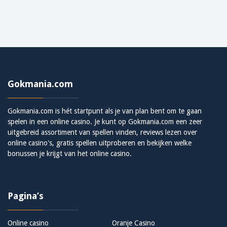
Gokmania.com
Gokmania.com is hét startpunt als je van plan bent om te gaan
spelen in een online casino. Je kunt op Gokmania.com een zeer
uitgebreid assortiment van spellen vinden, reviews lezen over
online casino's, gratis spellen uitproberen en bekijken welke
bonussen je krijgt van het online casino.
Pagina’s
Online casino
Oranje Casino