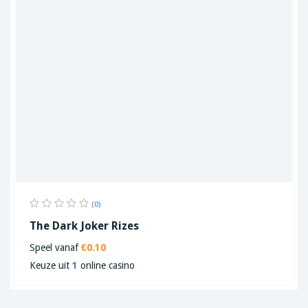
(0)
The Dark Joker Rizes
Speel vanaf
€0.10
Keuze uit
1
online casino