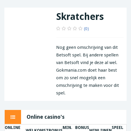
Skratchers
(0)
Nog geen omschrijving van dit
Betsoft spel. Bij andere spellen
van Betsoft vind je deze al wel.
Gokmania.com doet haar best
om zo snel mogelijk een
omschrijving te maken voor dit
spel.
Online casino's
ONLINE
MIN.
BONUS
SPEEL
WELKOMSTBONUS
WINLIJNEN