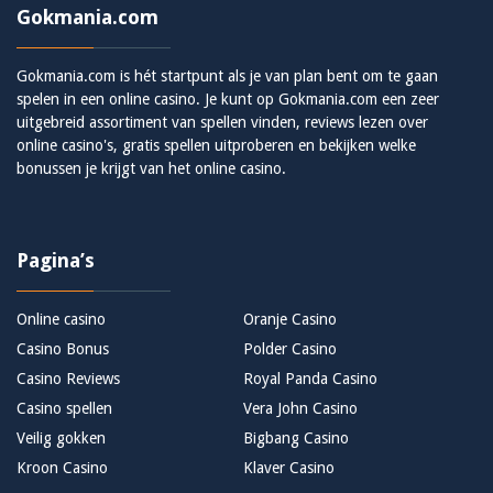
Gokmania.com
Gokmania.com is hét startpunt als je van plan bent om te gaan
spelen in een online casino. Je kunt op Gokmania.com een zeer
uitgebreid assortiment van spellen vinden, reviews lezen over
online casino's, gratis spellen uitproberen en bekijken welke
bonussen je krijgt van het online casino.
Pagina’s
Online casino
Oranje Casino
Casino Bonus
Polder Casino
Casino Reviews
Royal Panda Casino
Casino spellen
Vera John Casino
Veilig gokken
Bigbang Casino
Kroon Casino
Klaver Casino