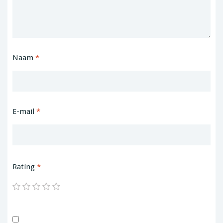
Naam
*
E-mail
*
Rating
*