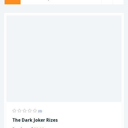
(0)
The Dark Joker Rizes