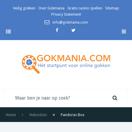
Veilig gokken
Over Gokmania
Gratis casino spellen
Sitemap
Privacy Statement
info@gokmania.com
Home
Videoslots
Pandoras Box