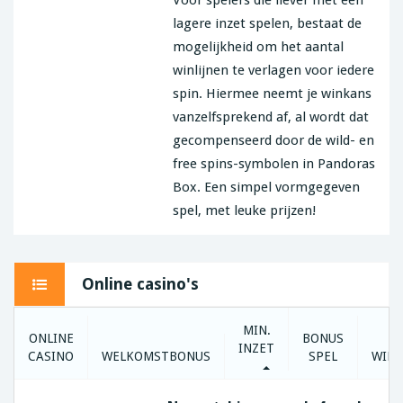
lagere inzet spelen, bestaat de
mogelijkheid om het aantal
winlijnen te verlagen voor iedere
spin. Hiermee neemt je winkans
vanzelfsprekend af, al wordt dat
gecompenseerd door de wild- en
free spins-symbolen in Pandoras
Box. Een simpel vormgegeven
spel, met leuke prijzen!
Online casino's
MIN.
ONLINE
BONUS
INZET
CASINO
WELKOMSTBONUS
SPEL
WINL