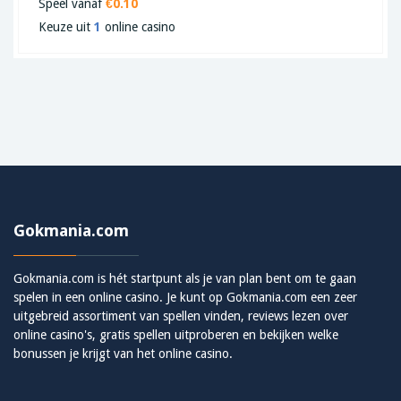
Speel vanaf
€0.10
Keuze uit
1
online casino
Gokmania.com
Gokmania.com is hét startpunt als je van plan bent om te gaan
spelen in een online casino. Je kunt op Gokmania.com een zeer
uitgebreid assortiment van spellen vinden, reviews lezen over
online casino's, gratis spellen uitproberen en bekijken welke
bonussen je krijgt van het online casino.