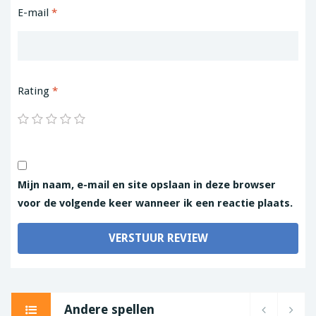
E-mail
*
Rating
*
Mijn naam, e-mail en site opslaan in deze browser
voor de volgende keer wanneer ik een reactie plaats.
Andere spellen