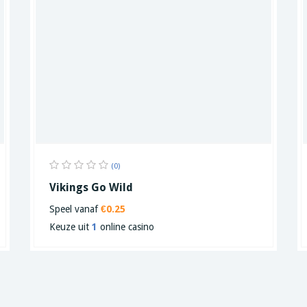
(0)
Vikings Go Wild
Speel vanaf
€0.25
Keuze uit
1
online casino