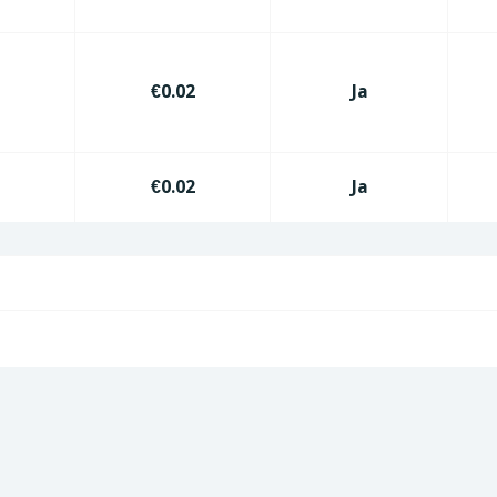
€0.02
Ja
€0.02
Ja