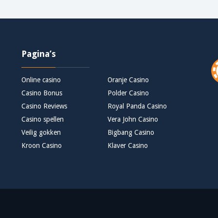
Pagina’s
Online casino
Oranje Casino
Casino Bonus
Polder Casino
Casino Reviews
Royal Panda Casino
Casino spellen
Vera John Casino
Veilig gokken
Bigbang Casino
Kroon Casino
Klaver Casino