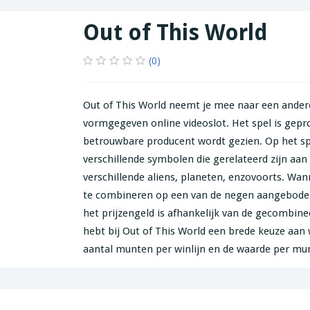
Out of This World
(0)
Out of This World neemt je mee naar een andere
vormgegeven online videoslot. Het spel is gepr
betrouwbare producent wordt gezien. Op het spe
verschillende symbolen die gerelateerd zijn aa
verschillende aliens, planeten, enzovoorts. Wa
te combineren op een van de negen aangeboden 
het prijzengeld is afhankelijk van de gecombin
hebt bij Out of This World een brede keuze aan
aantal munten per winlijn en de waarde per mu