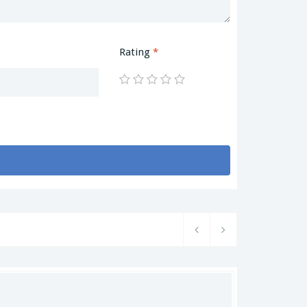
Rating
*