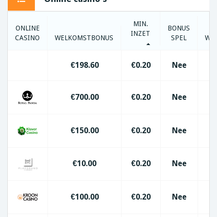
MIN.
ONLINE
BONUS
INZET
CASINO
WELKOMSTBONUS
SPEL
WIN
€198.60
€0.20
Nee
€700.00
€0.20
Nee
€150.00
€0.20
Nee
€10.00
€0.20
Nee
€100.00
€0.20
Nee