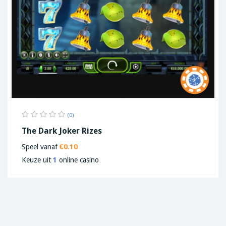
(0)
The Dark Joker Rizes
Speel vanaf
€0.10
Keuze uit
1
online casino