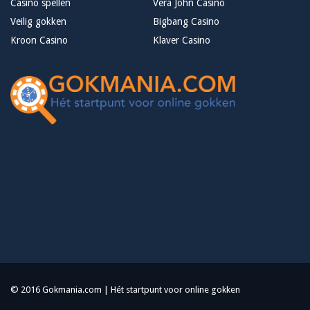
Casino spellen
Vera John Casino
Veilig gokken
Bigbang Casino
Kroon Casino
Klaver Casino
© 2016 Gokmania.com | Hét startpunt voor online gokken