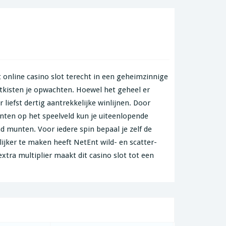
 online casino slot terecht in een geheimzinnige
tkisten je opwachten. Hoewel het geheel er
 liefst dertig aantrekkelijke winlijnen. Door
ten op het speelveld kun je uiteenlopende
nd munten. Voor iedere spin bepaal je zelf de
jker te maken heeft NetEnt wild- en scatter-
ra multiplier maakt dit casino slot tot een