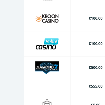
€100.00
€100.00
€500.00
€555.00