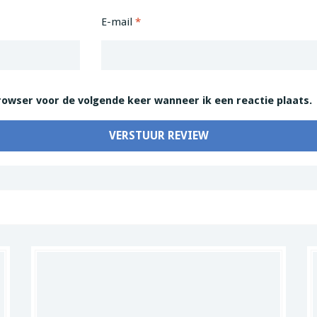
E-mail
*
browser voor de volgende keer wanneer ik een reactie plaats.