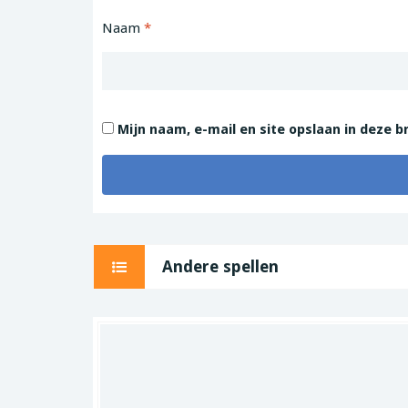
Naam
*
Mijn naam, e-mail en site opslaan in deze 
Andere spellen