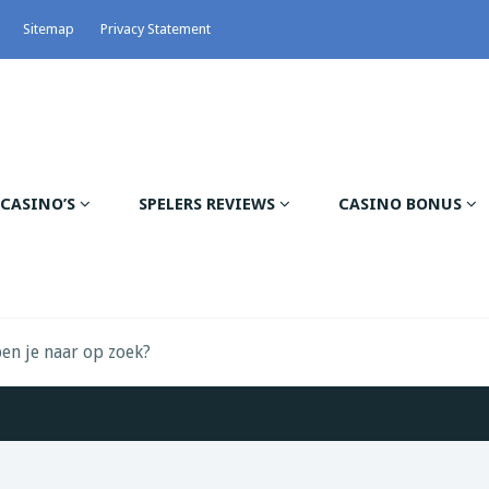
Sitemap
Privacy Statement
 CASINO’S
SPELERS REVIEWS
CASINO BONUS