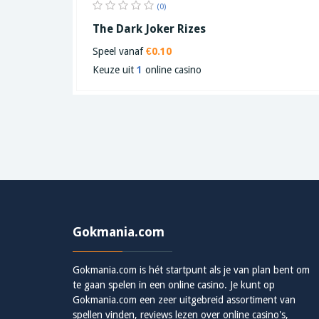
(0)
The Dark Joker Rizes
Speel vanaf
€0.10
Keuze uit
1
online casino
Gokmania.com
Gokmania.com is hét startpunt als je van plan bent om
te gaan spelen in een online casino. Je kunt op
Gokmania.com een zeer uitgebreid assortiment van
spellen vinden, reviews lezen over online casino's,