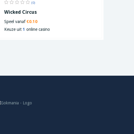
(0)
Wicked Circus
Winte
Speel vanaf
€0.10
Speel 
Keuze uit
1
online casino
Keuze 