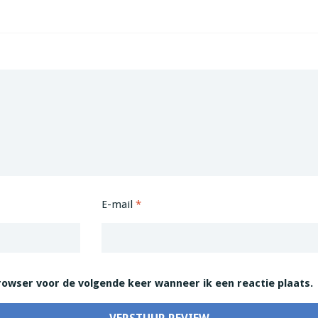
E-mail
*
browser voor de volgende keer wanneer ik een reactie plaats.