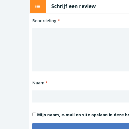
Schrijf een review
Beoordeling
*
Naam
*
Mijn naam, e-mail en site opslaan in deze 