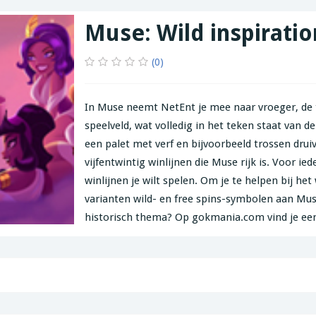
Muse: Wild inspiratio
(0)
In Muse neemt NetEnt je mee naar vroeger, de 
speelveld, wat volledig in het teken staat van de
een palet met verf en bijvoorbeeld trossen drui
vijfentwintig winlijnen die Muse rijk is. Voor ie
winlijnen je wilt spelen. Om je te helpen bij h
varianten wild- en free spins-symbolen aan Mus
historisch thema? Op gokmania.com vind je een