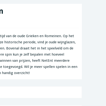
n
tijd van de oude Grieken en Romeinen. Op het
ze historische periode, vind je oude wijnglazen,
ven. Bovenal draait het in het speelveld om de
dere spin kun je zelf bepalen met hoeveel
et winnen van prijzen, heeft NetEnt meerdere
e toegevoegd. Wil je meer spellen spelen in een
 handig overzicht!