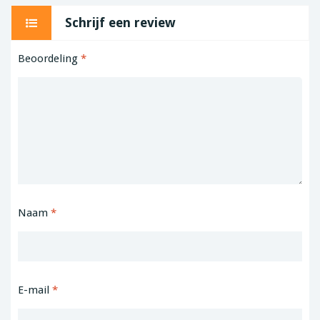
Schrijf een review
Beoordeling
*
Naam
*
E-mail
*