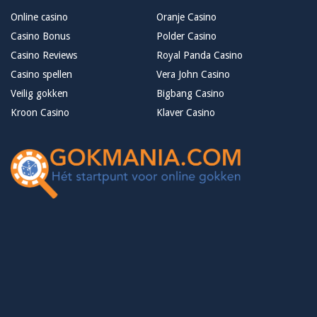
Online casino
Oranje Casino
Casino Bonus
Polder Casino
Casino Reviews
Royal Panda Casino
Casino spellen
Vera John Casino
Veilig gokken
Bigbang Casino
Kroon Casino
Klaver Casino