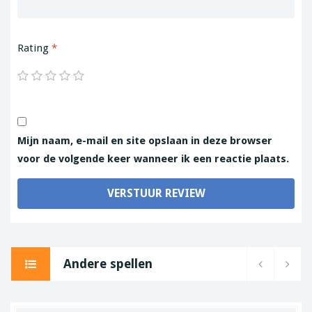
Rating
*
Mijn naam, e-mail en site opslaan in deze browser
voor de volgende keer wanneer ik een reactie plaats.
Andere spellen