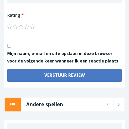
Rating
*
Mijn naam, e-mail en site opslaan in deze browser
voor de volgende keer wanneer ik een reactie plaats.
Andere spellen