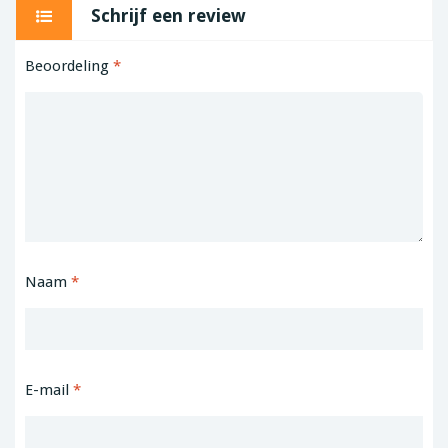
Schrijf een review
Beoordeling
*
Naam
*
E-mail
*