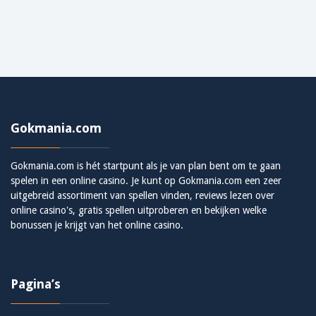
Gokmania.com
Gokmania.com is hét startpunt als je van plan bent om te gaan
spelen in een online casino. Je kunt op Gokmania.com een zeer
uitgebreid assortiment van spellen vinden, reviews lezen over
online casino's, gratis spellen uitproberen en bekijken welke
bonussen je krijgt van het online casino.
Pagina’s