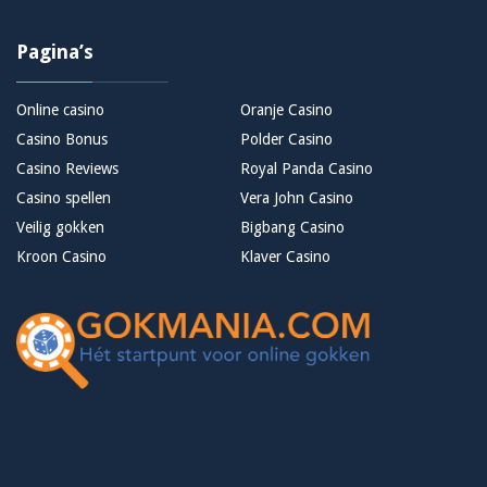
Pagina’s
Online casino
Oranje Casino
Casino Bonus
Polder Casino
Casino Reviews
Royal Panda Casino
Casino spellen
Vera John Casino
Veilig gokken
Bigbang Casino
Kroon Casino
Klaver Casino