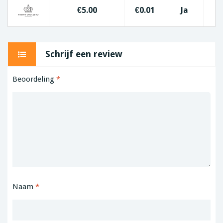
€5.00
€0.01
Ja
Schrijf een review
Beoordeling
*
Naam
*