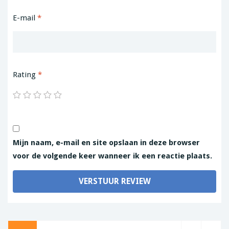
E-mail
*
Rating
*
Mijn naam, e-mail en site opslaan in deze browser
voor de volgende keer wanneer ik een reactie plaats.