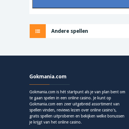
Andere spellen
Gokmania.com
Gokmania.com is hét startpunt als je van plan bent om
te gaan spelen in een online casino. Je kunt op
Gokmania.com een zeer uitgebreid assortiment van
spellen vinden, reviews lezen over online casino's,
gratis spellen uitproberen en bekijken welke bonussen
je krijgt van het online casino.