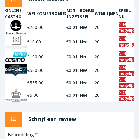
ONLINE
MIN.
BONUS
SPEEL
WELKOMSTBONUS
WINLIJNEN
CASINO
INZET
SPEL
NU
Niet
€700.00
€0.01
Nee
20
mogelijk
Niet
€10.00
€0.01
Nee
20
mogelijk
Niet
€100.00
€0.01
Nee
20
mogelijk
Niet
€500.00
€0.01
Nee
20
mogelijk
Niet
€555.00
€0.01
Nee
20
mogelijk
Niet
€5.00
€0.01
Nee
20
mogelijk
Schrijf een review
Beoordeling
*