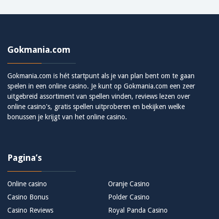
Gokmania.com
Gokmania.com is hét startpunt als je van plan bent om te gaan
spelen in een online casino. Je kunt op Gokmania.com een zeer
uitgebreid assortiment van spellen vinden, reviews lezen over
online casino's, gratis spellen uitproberen en bekijken welke
bonussen je krijgt van het online casino.
Pagina’s
Online casino
Oranje Casino
Casino Bonus
Polder Casino
Casino Reviews
Royal Panda Casino