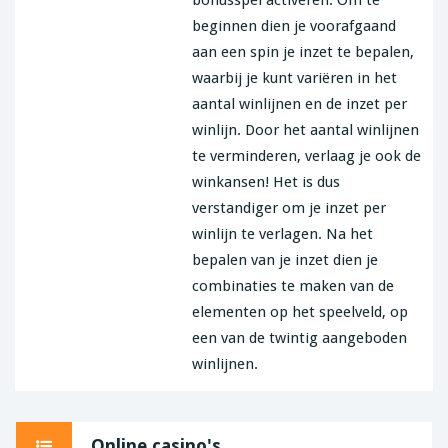
beginnen dien je voorafgaand
aan een spin je inzet te bepalen,
waarbij je kunt variëren in het
aantal winlijnen en de inzet per
winlijn. Door het aantal winlijnen
te verminderen, verlaag je ook de
winkansen! Het is dus
verstandiger om je inzet per
winlijn te verlagen. Na het
bepalen van je inzet dien je
combinaties te maken van de
elementen op het speelveld, op
een van de twintig aangeboden
winlijnen.
Online casino's