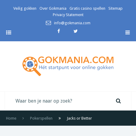
Veilig gokken
Over Gokmania
Gratis casino spellen
Sitemap
Privacy Statement
info@gokmania.com
Home
Pokerspellen
Jacks or Better