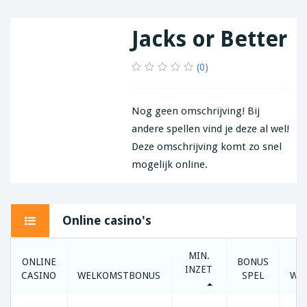
Jacks or Better
(0)
Nog geen omschrijving! Bij
andere spellen vind je deze al wel!
Deze omschrijving komt zo snel
mogelijk online.
Online casino's
MIN.
ONLINE
BONUS
INZET
CASINO
WELKOMSTBONUS
SPEL
WIN