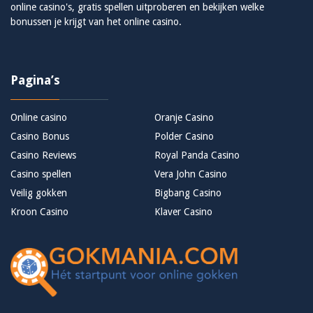
online casino's, gratis spellen uitproberen en bekijken welke
bonussen je krijgt van het online casino.
Pagina’s
Online casino
Oranje Casino
Casino Bonus
Polder Casino
Casino Reviews
Royal Panda Casino
Casino spellen
Vera John Casino
Veilig gokken
Bigbang Casino
Kroon Casino
Klaver Casino