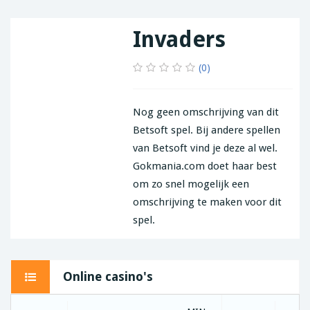
Invaders
(0)
Nog geen omschrijving van dit
Betsoft spel. Bij andere spellen
van Betsoft vind je deze al wel.
Gokmania.com doet haar best
om zo snel mogelijk een
omschrijving te maken voor dit
spel.
Online casino's