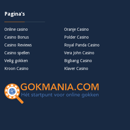
Pagina’s
Online casino
Oranje Casino
Casino Bonus
Polder Casino
Casino Reviews
Royal Panda Casino
Casino spellen
Vera John Casino
Veilig gokken
Bigbang Casino
Kroon Casino
Klaver Casino