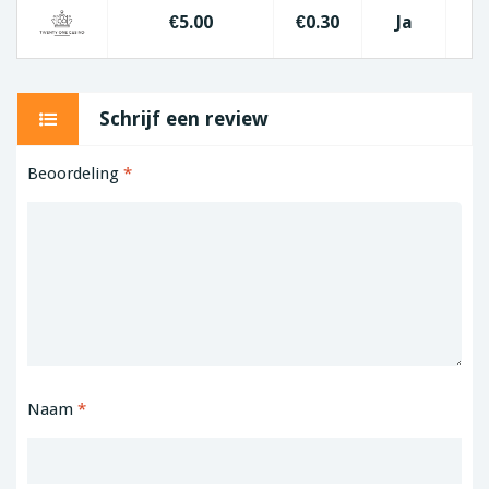
€5.00
€0.30
Ja
Schrijf een review
Beoordeling
*
Naam
*