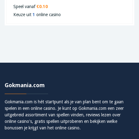
Speel vanaf
€0.10
Keuze uit
1
online casino
Gokmania.com
Gokmania.com is hét startpunt als je van plan bent om te gaan
spelen in een online casino. Je kunt op Gokmania.com een zeer
uitgebreid assortiment van spellen vinden, reviews lezen over
online casino's, gratis spellen uitproberen en bekijken welke
bonussen je krijgt van het online casino.