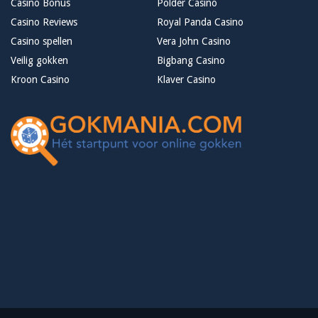
Casino Bonus
Polder Casino
Casino Reviews
Royal Panda Casino
Casino spellen
Vera John Casino
Veilig gokken
Bigbang Casino
Kroon Casino
Klaver Casino