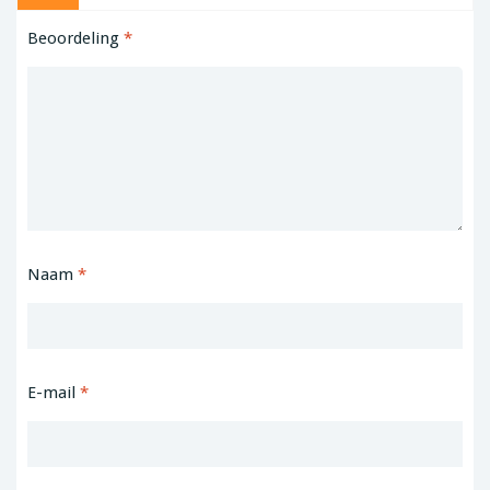
Beoordeling
*
Naam
*
E-mail
*