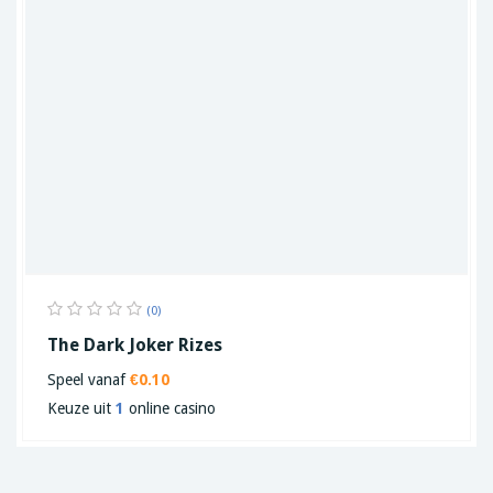
(0)
The Dark Joker Rizes
Speel vanaf
€0.10
Keuze uit
1
online casino