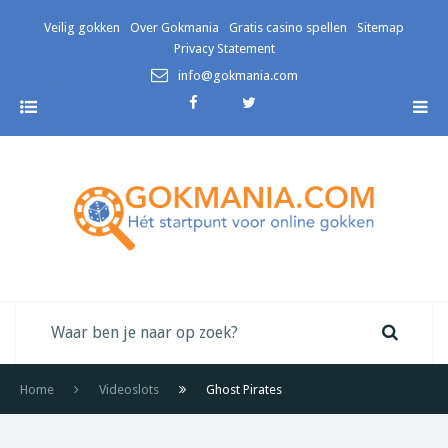
Veilig gokken
Over Gokmania
Gratis casino spellen
Sitemap
Privacy Statement
info@gokmania.com
Home
Videoslots
Ghost Pirates