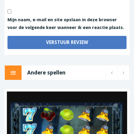
Mijn naam, e-mail en site opslaan in deze browser
voor de volgende keer wanneer ik een reactie plaats.
Andere spellen