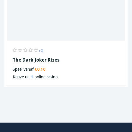
(0)
The Dark Joker Rizes
Speel vanaf
€0.10
Keuze uit
1
online casino