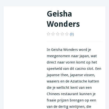
Geisha
Wonders
(0)
In Geisha Wonders word je
meegenomen naar Japan, wat
direct naar voren komt op het
speelveld van dit casino slot. Een
Japanse thee, Japanse vissen,
waaiers en de Aziatische katten
die je wellicht kent van een
Chinees restaurant kunnen je
fraaie prijzen brengen op een
van de dertig winlijnen, die