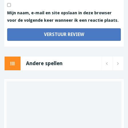
Mijn naam, e-mail en site opslaan in deze browser
voor de volgende keer wanneer ik een reactie plaats.
Andere spellen