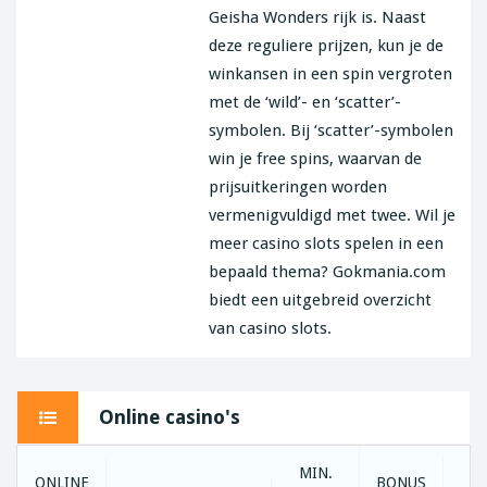
Geisha Wonders rijk is. Naast
deze reguliere prijzen, kun je de
winkansen in een spin vergroten
met de ‘wild’- en ‘scatter’-
symbolen. Bij ‘scatter’-symbolen
win je free spins, waarvan de
prijsuitkeringen worden
vermenigvuldigd met twee. Wil je
meer casino slots spelen in een
bepaald thema? Gokmania.com
biedt een uitgebreid overzicht
van casino slots.
Online casino's
MIN.
ONLINE
BONUS