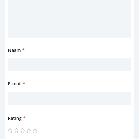
Naam
*
E-mail
*
Rating
*