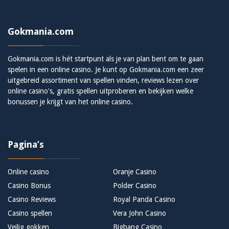
Gokmania.com
Gokmania.com is hét startpunt als je van plan bent om te gaan
spelen in een online casino. Je kunt op Gokmania.com een zeer
uitgebreid assortiment van spellen vinden, reviews lezen over
online casino's, gratis spellen uitproberen en bekijken welke
bonussen je krijgt van het online casino.
Pagina’s
Online casino
Oranje Casino
Casino Bonus
Polder Casino
Casino Reviews
Royal Panda Casino
Casino spellen
Vera John Casino
Veilig gokken
Bigbang Casino