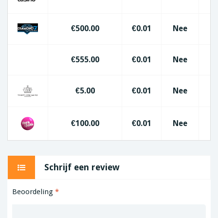
€500.00
€0.01
Nee
€555.00
€0.01
Nee
€5.00
€0.01
Nee
€100.00
€0.01
Nee
Schrijf een review
Beoordeling
*