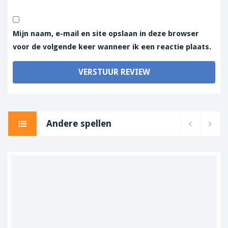
Mijn naam, e-mail en site opslaan in deze browser
voor de volgende keer wanneer ik een reactie plaats.
Andere spellen