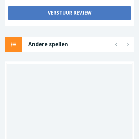
Andere spellen