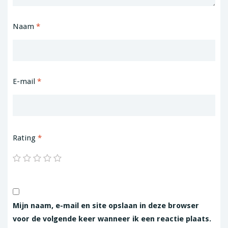
Naam
*
E-mail
*
Rating
*
Mijn naam, e-mail en site opslaan in deze browser
voor de volgende keer wanneer ik een reactie plaats.