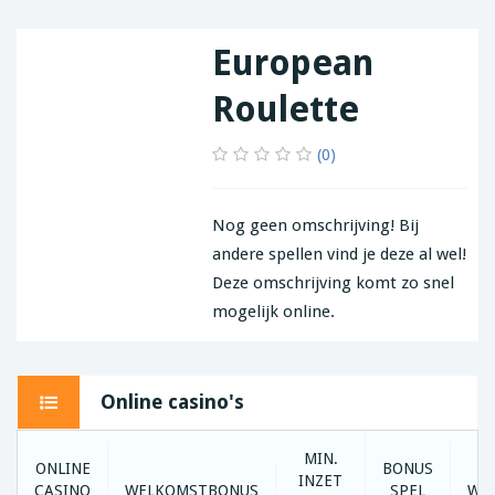
European
Roulette
(0)
Nog geen omschrijving! Bij
andere spellen vind je deze al wel!
Deze omschrijving komt zo snel
mogelijk online.
Online casino's
MIN.
ONLINE
BONUS
INZET
CASINO
WELKOMSTBONUS
SPEL
WIN