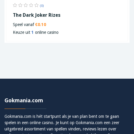
(0)
The Dark Joker Rizes
Speel vanaf
€0.10
Keuze uit
1
online casino
Gokmania.com
Gokmania.com is hét startpunt als je van plan bent om te gaan
spelen in een online casino. Je kunt op Gokmania.com een zeer
uitgebreid assortiment van spellen vinden, reviews lezen over