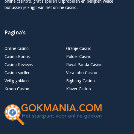
online casino's, gratis spellen uitproberen en bekijken welke
bonussen je krijgt van het online casino.
Pagina’s
Online casino
Oranje Casino
Casino Bonus
Polder Casino
Casino Reviews
Royal Panda Casino
Casino spellen
Vera John Casino
Veilig gokken
Bigbang Casino
Kroon Casino
Klaver Casino