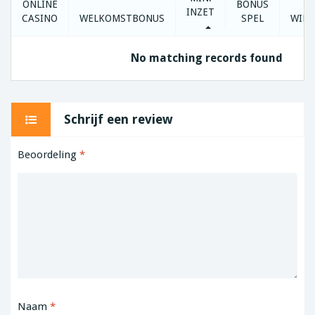
ONLINE
BONUS
INZET
CASINO
WELKOMSTBONUS
SPEL
WINL
No matching records found
Schrijf een review
Beoordeling
*
Naam
*