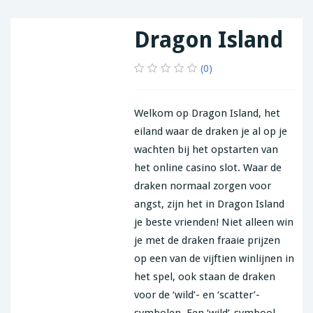
Dragon Island
(0)
Welkom op Dragon Island, het
eiland waar de draken je al op je
wachten bij het opstarten van
het online casino slot. Waar de
draken normaal zorgen voor
angst, zijn het in Dragon Island
je beste vrienden! Niet alleen win
je met de draken fraaie prijzen
op een van de vijftien winlijnen in
het spel, ook staan de draken
voor de ‘wild’- en ‘scatter’-
symbolen. Een ‘wild’-symbool