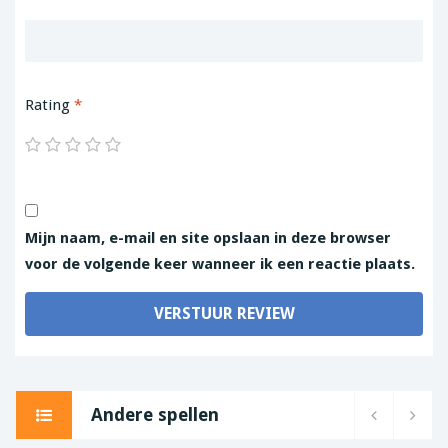
Rating
*
Mijn naam, e-mail en site opslaan in deze browser
voor de volgende keer wanneer ik een reactie plaats.
Andere spellen