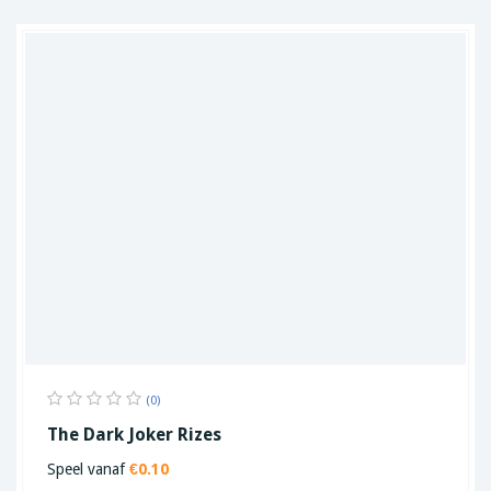
(0)
The Dark Joker Rizes
Speel vanaf
€0.10