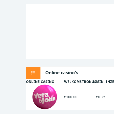
Online casino's
ONLINE CASINO
WELKOMSTBONUS
MIN. INZ
€100.00
€0.25