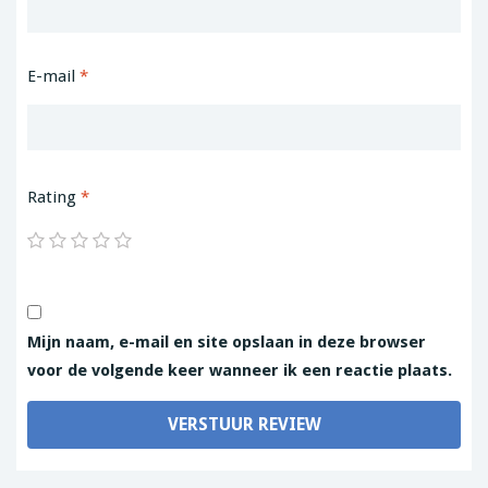
E-mail
*
Rating
*
Mijn naam, e-mail en site opslaan in deze browser
voor de volgende keer wanneer ik een reactie plaats.