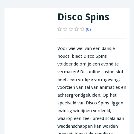
Disco Spins
(0)
Voor wie wel van een dansje
houdt, biedt Disco Spins
voldoende om je een avond te
vermaken! Dit online casino slot
heeft een vrolijke vormgeving,
voorzien van tal van animaties en
achtergrondgeluiden. Op het
speelveld van Disco Spins liggen
twintig winlijnen verdeeld,
waarop een zeer breed scala aan
weddenschappen kan worden
ingezet. Naast de reguliere