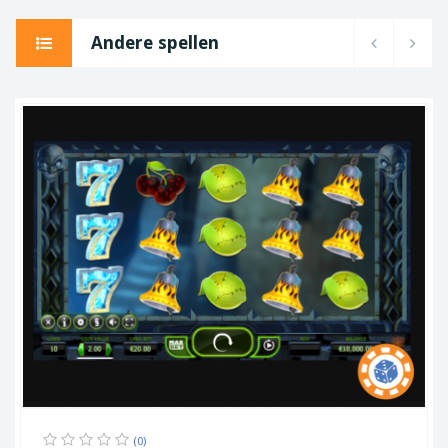
Andere spellen
(0)