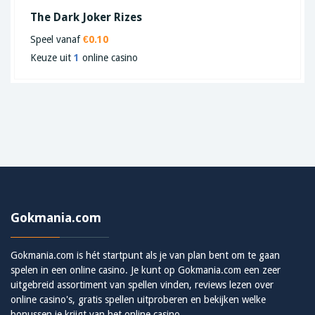
The Dark Joker Rizes
Speel vanaf
€0.10
Keuze uit
1
online casino
Gokmania.com
Gokmania.com is hét startpunt als je van plan bent om te gaan
spelen in een online casino. Je kunt op Gokmania.com een zeer
uitgebreid assortiment van spellen vinden, reviews lezen over
online casino's, gratis spellen uitproberen en bekijken welke
bonussen je krijgt van het online casino.