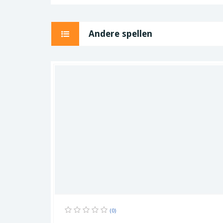
Andere spellen
(0)