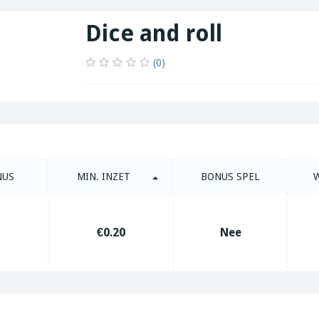
Dice and roll
(0)
NUS
MIN. INZET
BONUS SPEL
W
€0.20
Nee