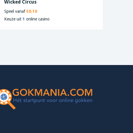
Wicked Circus
Winte
Speel vanaf
€0.10
Speel 
Keuze uit
1
online casino
Keuze 