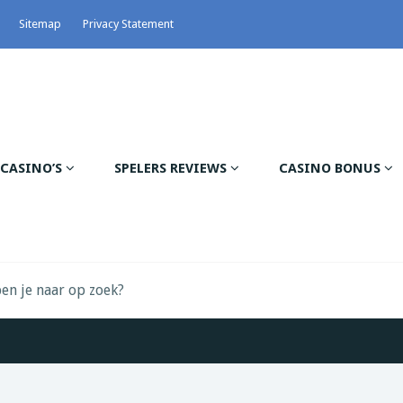
Sitemap
Privacy Statement
 CASINO’S
SPELERS REVIEWS
CASINO BONUS