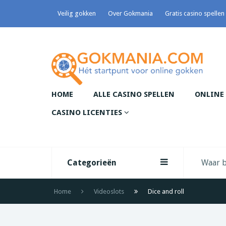
Veilig gokken
Over Gokmania
Gratis casino spellen
HOME
ALLE CASINO SPELLEN
ONLINE
CASINO LICENTIES
Categorieën
Home
Videoslots
Dice and roll