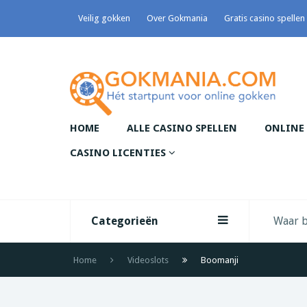
Veilig gokken
Over Gokmania
Gratis casino spellen
HOME
ALLE CASINO SPELLEN
ONLINE
CASINO LICENTIES
Categorieën
Home
Videoslots
Boomanji