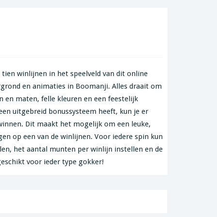
 tien winlijnen in het speelveld van dit online
ergrond en animaties in Boomanji. Alles draait om
 en maten, felle kleuren en een feestelijk
en uitgebreid bonussysteem heeft, kun je er
 winnen. Dit maakt het mogelijk om een leuke,
ngen op een van de winlijnen. Voor iedere spin kun
elen, het aantal munten per winlijn instellen en de
schikt voor ieder type gokker!