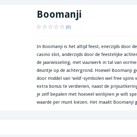
Boomanji
(0)
In Boomanji is het altijd feest, enerzijds door de
casino slot, anderzijds door de feestelijke acht
de jaarwisseling, met vuurwerk in tal van vormen
deuntje op de achtergrond. Hoewel Boomanji ge
door middel van ‘wild’-symbolen wel free spins
extra bonus te verdienen, naast de prijsuitkeri
je zelf bepalen met hoeveel winlijnen je wilt sp
waarde per munt kiezen. Het maakt Boomanji ge