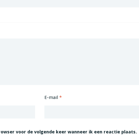
E-mail
*
browser voor de volgende keer wanneer ik een reactie plaats.