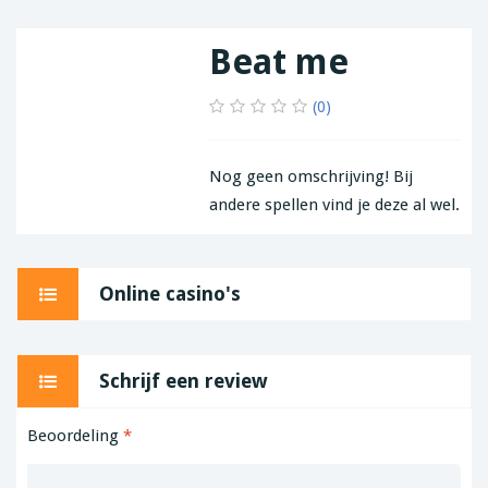
Beat me
(0)
Nog geen omschrijving! Bij
andere spellen vind je deze al wel.
Online casino's
Schrijf een review
Beoordeling
*