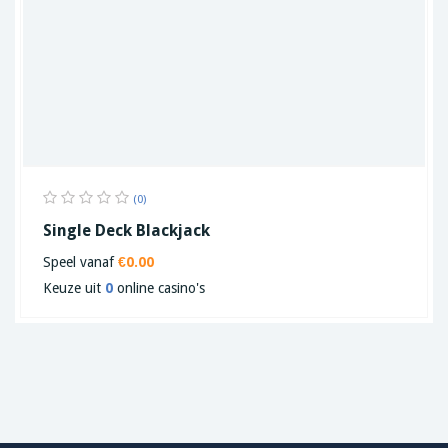
(0)
Single Deck Blackjack
Speel vanaf
€0.00
Keuze uit
0
online casino's