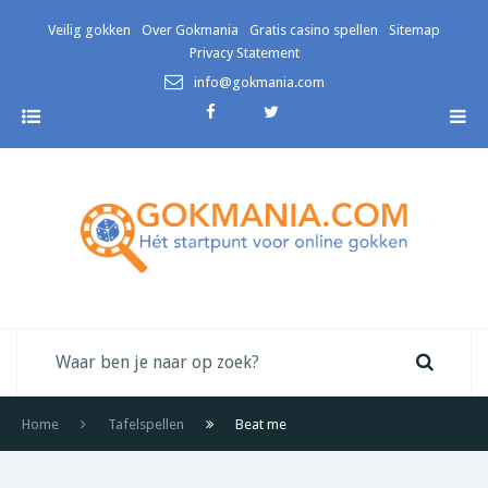
Veilig gokken
Over Gokmania
Gratis casino spellen
Sitemap
Privacy Statement
info@gokmania.com
Home
Tafelspellen
Beat me