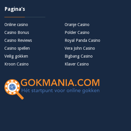
Pagina’s
Online casino
Oranje Casino
Casino Bonus
Polder Casino
Casino Reviews
Royal Panda Casino
Casino spellen
Vera John Casino
Veilig gokken
Bigbang Casino
Kroon Casino
Klaver Casino