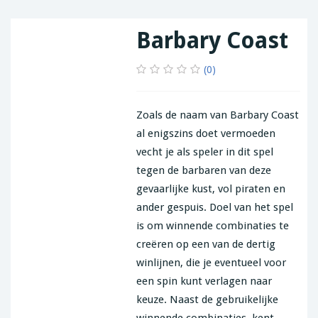
Barbary Coast
(0)
Zoals de naam van Barbary Coast
al enigszins doet vermoeden
vecht je als speler in dit spel
tegen de barbaren van deze
gevaarlijke kust, vol piraten en
ander gespuis. Doel van het spel
is om winnende combinaties te
creëren op een van de dertig
winlijnen, die je eventueel voor
een spin kunt verlagen naar
keuze. Naast de gebruikelijke
winnende combinaties, kent