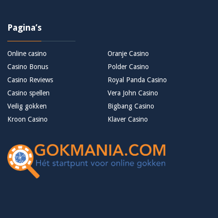
Pagina’s
Online casino
Oranje Casino
Casino Bonus
Polder Casino
Casino Reviews
Royal Panda Casino
Casino spellen
Vera John Casino
Veilig gokken
Bigbang Casino
Kroon Casino
Klaver Casino