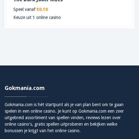
Speel vanaf
€0.10
Keuze uit
1
online casino
Gokmania.com
Gokmania.com is hét startpunt als je van plan bent om te gaan
spelen in een online casino. Je kunt op Gokmania.com een zeer
uitgebreid assortiment van spellen vinden, reviews lezen over
online casino's, gratis spellen uitproberen en bekijken welke
bonussen je krijgt van het online casino.