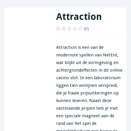
Attraction
(0)
Attraction is een van de
modernste spellen van NetEnt,
wat blijkt uit de vormgeving en
achtergrondeffecten in dit online
casino slot. In een laboratorium
liggen tien winlijnen verspreid,
die je fraaie prijsuitkeringen op
kunnen leveren. Naast deze
vaststaande prijzen heb je met
een speciale magneet aan de
rand van het spel de
mogelijkheid om een bonus te