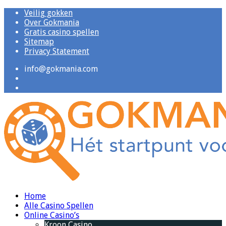
Veilig gokken
Over Gokmania
Gratis casino spellen
Sitemap
Privacy Statement
info@gokmania.com
Home
Alle Casino Spellen
Online Casino’s
Kroon Casino